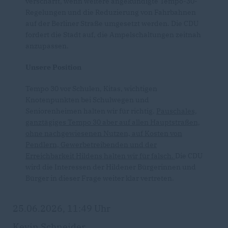
verschärft, wenn weitere angekündigte Tempo-30-
Regelungen und die Reduzierung von Fahrbahnen
auf der Berliner Straße umgesetzt werden. Die CDU
fordert die Stadt auf, die Ampelschaltungen zeitnah
anzupassen.
Unsere Position
Tempo 30 vor Schulen, Kitas, wichtigen
Knotenpunkten bei Schulwegen und
Seniorenheimen halten wir für richtig.
Pauschales,
ganztägiges Tempo 30 aber auf allen Hauptstraßen,
ohne nachgewiesenen Nutzen, auf Kosten von
Pendlern, Gewerbetreibenden und der
Erreichbarkeit Hildens halten wir für falsch.
Die CDU
wird die Interessen der Hildener Bürgerinnen und
Bürger in dieser Frage weiter klar vertreten.
25.06.2026, 11:49 Uhr
Kevin Schneider