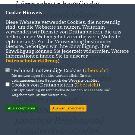
Lärmschutz begründet,
muss das auch belegen
Cookie Hinweis
Diese Webseite verwendet Cookies, die notwendig
können, nicht mit
sind, um die Webseite zu nutzen. Weiterhin
verwenden wir Dienste von Drittanbietern, die uns
Rechenmodellen, sondern
helfen, unser Webangebot zu verbessern (Website-
Optmierung). Für die Verwendung bestimmter
mit realen Messwerten vor
Dienste, benötigen wir Ihre Einwilligung. Ihre
Einwilligung können Sie jederzeit widerrufen. Weitere
Ort", sagt Kevin Schneider,
Informationen finden Sie in unserer
Datenschutzerklärung
.
stellvertretender
Technisch notwendige Cookies (
Übersicht
)
Fraktionsvorsitzender der
Die notwendigen Cookies werden allein für den
ordnungsgemäßen Gebrauch der Webseite benötigt.
Cookies von Drittanbietern (
Übersicht
)
CDU-Fraktion Hilden.
Zur Optimierung unserer Webseite binden wir Dienste und
Angebote von Drittanbietern ein.
Unsere Haltung ist
unverändert: Diese
Alle akzeptieren
Auswahl speichern
pauschale Regelung auf
Hauptverkehrsstraßen