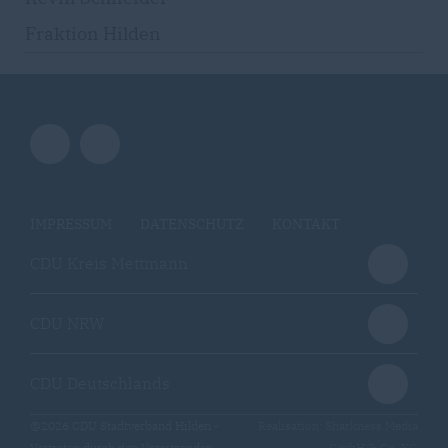
Fraktion Hilden
IMPRESSUM
DATENSCHUTZ
KONTAKT
CDU Kreis Mettmann
CDU NRW
CDU Deutschlands
@2026 CDU Stadtverband Hilden -
Realisation: Sharkness Media
Vertreten durch den Vorsitzenden
GmbH & Co. KG