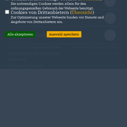
CDU Kreis Mettmann
Die notwendigen Cookies werden allein für den
ordnungsgemäßen Gebrauch der Webseite benötigt.
Cookies von Drittanbietern (
Übersicht
)
Zur Optimierung unserer Webseite binden wir Dienste und
CDU NRW
Angebote von Drittanbietern ein.
Alle akzeptieren
Auswahl speichern
CDU Deutschlands
@2026 CDU Stadtverband Hilden -
Realisation: Sharkness Media
Vertreten durch den Vorsitzenden
GmbH & Co. KG
Peter Groß
Alle Rechte vorbehalten.