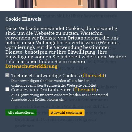
Claudia Schlottmann MdL bei ihrer Bewerbungsrede
Cookie Hinweis
Diese Webseite verwendet Cookies, die notwendig
sind, um die Webseite zu nutzen. Weiterhin
Die CDU im Kreis Mettmann hat die amtierende
verwenden wir Dienste von Drittanbietern, die uns
helfen, unser Webangebot zu verbessern (Website-
Landtagsabgeordnete Claudia Schlottmann MdL mit
Optmierung). Für die Verwendung bestimmter
93,6 Prozent der Stimmen erneut als Kandidatin für
Dienste, benötigen wir Ihre Einwilligung. Ihre
den Landtagswahlkreis Mettmann I nominiert. Der
Einwilligung können Sie jederzeit widerrufen. Weitere
Informationen finden Sie in unserer
Wahlkreis umfasst die Städte Langenfeld, Monheim
Datenschutzerklärung
.
am Rhein sowie Teile der Stadt Hilden.
Technisch notwendige Cookies (
Übersicht
)
Die Aufstellungsversammlung fand in der
Die notwendigen Cookies werden allein für den
ordnungsgemäßen Gebrauch der Webseite benötigt.
Stadthalle Hilden statt. Dort wurde das Ergebnis von
Cookies von Drittanbietern (
Übersicht
)
den Mitgliedern als deutliches Zeichen des
Zur Optimierung unserer Webseite binden wir Dienste und
Angebote von Drittanbietern ein.
Vertrauens in die bisherige Arbeit Schlottmanns
gewertet. Sie vertritt den Wahlkreis seit 2017 im
Alle akzeptieren
Auswahl speichern
Landtag Nordrhein-Westfalen und konnte das
Direktmandat bereits zweimal erfolgreich
gewinnen.