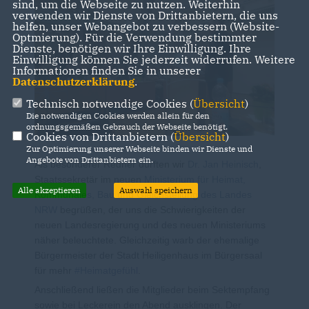
sind, um die Webseite zu nutzen. Weiterhin
verwenden wir Dienste von Drittanbietern, die uns
helfen, unser Webangebot zu verbessern (Website-
Optmierung). Für die Verwendung bestimmter
Dienste, benötigen wir Ihre Einwilligung. Ihre
Einwilligung können Sie jederzeit widerrufen. Weitere
Informationen finden Sie in unserer
Datenschutzerklärung
.
Technisch notwendige Cookies (
Übersicht
)
Die notwendigen Cookies werden allein für den
ordnungsgemäßen Gebrauch der Webseite benötigt.
Cookies von Drittanbietern (
Übersicht
)
Zur Optimierung unserer Webseite binden wir Dienste und
Angebote von Drittanbietern ein.
Als besonderer Redner durften wir
Dr. Jan Heinisch
,
Staatssekretär im neuen
Ministerium für Heimat,
Alle akzeptieren
Auswahl speichern
Kommunales, Bau und Gleichstellung des Landes
NRW
begrüßen, der uns die Schwierigkeiten der
neuen Landesregierung und des neuen Ministeriums
näher beleuchtete. Gleichzeitig warb der ehemalige
Bürgermeister der Stadt Heiligenhaus im Bürgersaal
für mehr
#
Heimatgefühl
.
Anschließend ließen die Mitglieder beim Sektempfang
sowie bei Leckerein den Abend ausklingen. Der