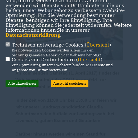
sind, um die Webseite zu nutzen. Weiterhin
verwenden wir Dienste von Drittanbietern, die uns
helfen, unser Webangebot zu verbessern (Website-
Optmierung). Für die Verwendung bestimmter
Dienste, benötigen wir Ihre Einwilligung. Ihre
Einwilligung können Sie jederzeit widerrufen. Weitere
Informationen finden Sie in unserer
Datenschutzerklärung
.
Technisch notwendige Cookies (
Übersicht
)
Die notwendigen Cookies werden allein für den
ordnungsgemäßen Gebrauch der Webseite benötigt.
Cookies von Drittanbietern (
Übersicht
)
Zur Optimierung unserer Webseite binden wir Dienste und
Angebote von Drittanbietern ein.
An kommenden Samstag (1. April 2017) findet der
Wahlkampfauftakt der CDU Langenfeld zur
Alle akzeptieren
Auswahl speichern
Landtagswahl in NRW statt.
In der Zeit von 11:00 Uhr bis 13:00 Uhr feiern wir
mit unserer Landtagskandidation Claudia
Schlottmann den Auftakt zur Landtagswahl bei
Livemusik, gutem Essem und Getränken.
Darüber hinaus werden wir einen Stand für